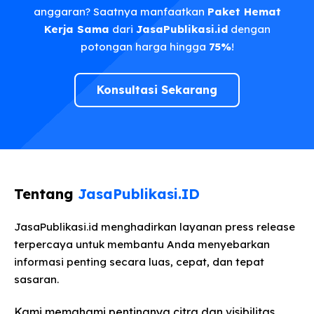
anggaran? Saatnya manfaatkan
Paket Hemat
Kerja Sama
dari
JasaPublikasi.id
dengan
potongan harga hingga
75%
!
Konsultasi Sekarang
Tentang
JasaPublikasi.ID
JasaPublikasi.id menghadirkan layanan press release
terpercaya untuk membantu Anda menyebarkan
informasi penting secara luas, cepat, dan tepat
sasaran.
Kami memahami pentingnya citra dan visibilitas