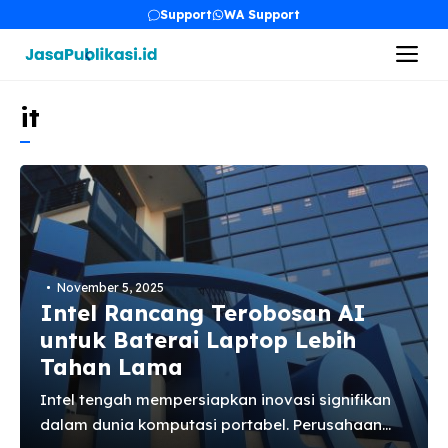
Skip
Support
WA Support
to
Me
content
it
November 5, 2025
Intel Rancang Terobosan AI
untuk Baterai Laptop Lebih
Tahan Lama
Intel tengah mempersiapkan inovasi signifikan
dalam dunia komputasi portabel. Perusahaan