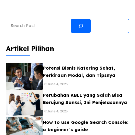
fotografi mobile yang luar biasa dengan peningkatan
signifikan pada sektor kamera, performa, dan daya
tahan baterai. Mari kita telaah lebih dalam apa yang
Search
ditawarkan oleh duo Find X9 ini. Desain dan Tampilan
Memukau Oppo Find X9 Pro hadir dalam dua pilihan
warna elegan: Titanium Charcoal dan Silk White.
Sementara itu, Oppo Find X9 menawarkan tiga ...
Artikel Pilihan
Potensi Bisnis Katering Sehat,
Perkiraan Modal, dan Tipsnya
June 4, 2023
Perubahan KBLI yang Salah Bisa
Berujung Sanksi, Ini Penjelasannya
June 4, 2023
How to use Google Search Console:
a beginner’s guide