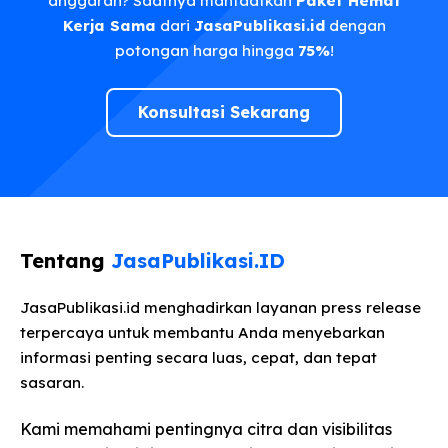
anggaran? Saatnya manfaatkan
Paket Hemat
Kerja Sama
dari
JasaPublikasi.id
dengan
potongan harga hingga
75%
!
Konsultasi Sekarang
Tentang
JasaPublikasi.ID
JasaPublikasi.id menghadirkan layanan press release
terpercaya untuk membantu Anda menyebarkan
informasi penting secara luas, cepat, dan tepat
sasaran.
Kami memahami pentingnya citra dan visibilitas