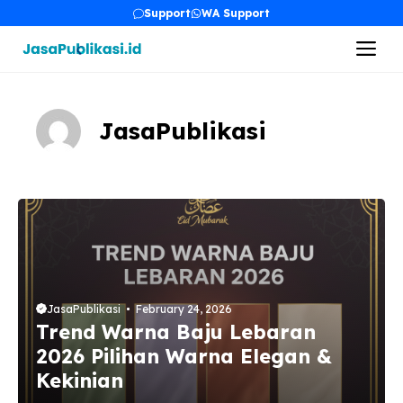
Skip
Support
WA Support
to
Me
content
JasaPublikasi
JasaPublikasi
February 24, 2026
Trend Warna Baju Lebaran
2026 Pilihan Warna Elegan &
Kekinian