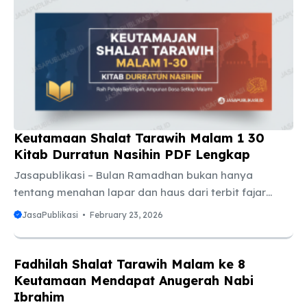
tanggal berapa? Pertanyaan ini bukan sekadar rasa
penasaran biasa. Mengetahui estimasi tanggal
Lebaran sangat penting untuk merencanakan banyak
hal, mulai dari memesan tiket mudik, mengatur jadwal
cuti kantor, hingga mempersiapkan anggaran untuk
konsumsi ...
Keutamaan Shalat Tarawih Malam 1 30
Kitab Durratun Nasihin PDF Lengkap
Jasapublikasi – Bulan Ramadhan bukan hanya
tentang menahan lapar dan haus dari terbit fajar
hingga terbenam matahari. Ramadhan adalah sebuah
JasaPublikasi
February 23, 2026
paket lengkap ibadah yang didesain untuk
membersihkan jiwa manusia. Salah satu ibadah yang
paling dinanti dan menjadi ciri khas bulan suci ini
Fadhilah Shalat Tarawih Malam ke 8
adalah shalat Tarawih. Banyak umat Muslim yang
Keutamaan Mendapat Anugerah Nabi
mencari motivasi lebih untuk tetap konsisten
Ibrahim