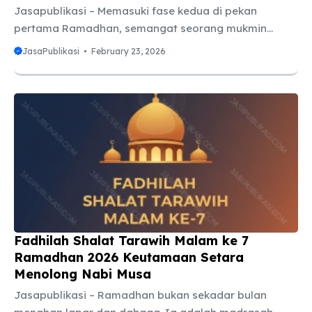
menjalankan tarawih hingga akhir bulan. Salah satu
Jasapublikasi – Memasuki fase kedua di pekan
rujukan yang sangat populer di kalangan santri dan
pertama Ramadhan, semangat seorang mukmin
masyarakat Indonesia terkait motivasi ibadah ini
sering kali diuji oleh rasa lelah fisik. Namun, tahukah
JasaPublikasi
February 23, 2026
adalah Kitab Durratun Nasihin ...
Anda bahwa setiap malam di bulan suci ini memiliki
“hadiah” khusus yang disiapkan oleh Allah SWT?
Setelah melewati malam ketujuh yang setara dengan
menolong Nabi Musa, kini kita sampai pada
pembahasan mengenai fadhilah shalat tarawih
malam ke 8. Memahami keutamaan ini bukan sekadar
menambah wawasan, melainkan menjadi bahan bakar
spiritual agar kita tetap konsisten berdiri di barisan
saf hingga ...
Fadhilah Shalat Tarawih Malam ke 7
Ramadhan 2026 Keutamaan Setara
Menolong Nabi Musa
Jasapublikasi – Ramadhan bukan sekadar bulan