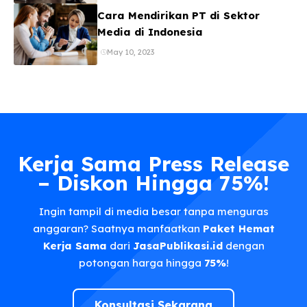
Cara Mendirikan PT di Sektor
Media di Indonesia
May 10, 2023
Kerja Sama Press Release
– Diskon Hingga 75%!
Ingin tampil di media besar tanpa menguras
anggaran? Saatnya manfaatkan
Paket Hemat
Kerja Sama
dari
JasaPublikasi.id
dengan
potongan harga hingga
75%
!
Konsultasi Sekarang