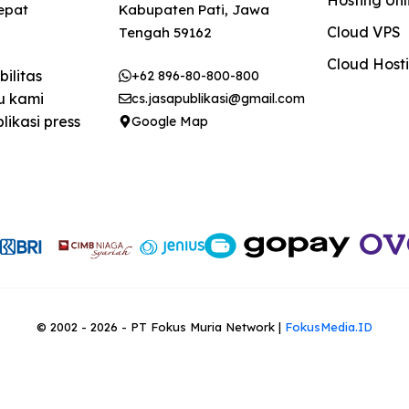
Hosting Unl
tepat
Kabupaten Pati, Jawa
Cloud VPS
Tengah 59162
Cloud Host
ilitas
+62 896-80-800-800
u kami
cs.jasapublikasi@gmail.com
ikasi press
Google Map
© 2002 - 2026 - PT Fokus Muria Network |
FokusMedia.ID