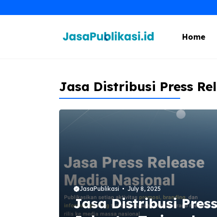
Skip
to
content
Home
Jasa Distribusi Press Re
JasaPublikasi
July 8, 2025
Jasa Distribusi Pres