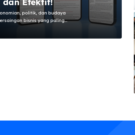
dan Efektif!
onomian, politik, dan budaya
rsaingan bisnis yang paling
un kecil, berlomba-lomba
gukuhkan posisi mereka di
nformasi digital, kehadiran di
nkan sebuah keharusan mutlak.
i, pembentuk opini, dan
akat modern. Namun,
a tidak hanya sampai,
 jejak ...