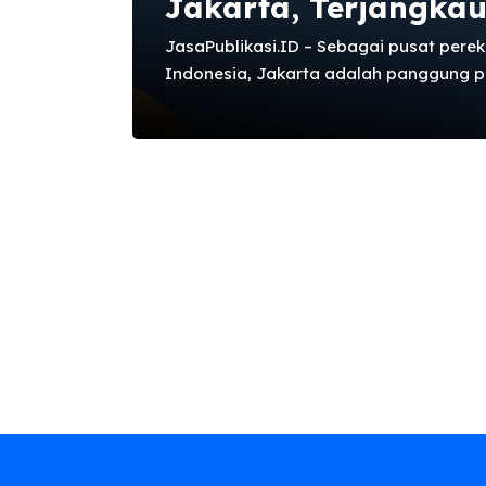
Jakarta, Terjangkau 
JasaPublikasi.ID – Sebagai pusat perek
Indonesia, Jakarta adalah panggung pe
sengit. Ribuan brand, baik besar maup
untuk mendapatkan perhatian dan men
benak konsumen. Di tengah hiruk-pikuk i
media online bukan lagi pilihan, melai
Mereka adalah gerbang utama informas
penentu arah tren di kalangan masyar
bagaimana cara memastikan pesan And
tetapi juga beresonansi dan meninggalkan