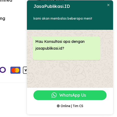
imited
Tentang Kami
JasaPublikasi.ID
Terms
Legalitas
ing
kami akan membalas beberapa menit
Mau Konsultasi apa dengan
jasapublikasi.id?
WhatsApp Us
🟢 Online | Tim CS