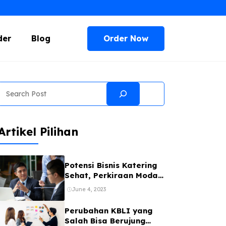
Order Now
der
Blog
Search
Artikel Pilihan
Potensi Bisnis Katering
Sehat, Perkiraan Modal,
dan Tipsnya
June 4, 2023
Perubahan KBLI yang
Salah Bisa Berujung