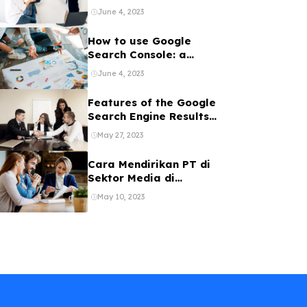
Sanksi, Ini
June 4, 2023
Penjelasannya
How to use Google
Search Console: a
beginner’s guide
June 4, 2023
Features of the Google
Search Engine Results
Page
May 27, 2023
Cara Mendirikan PT di
Sektor Media di
Indonesia
May 10, 2023