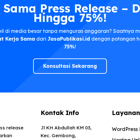
 Sama Press Release – 
Hingga 75%!
pil di media besar tanpa menguras anggaran? Saatnya 
t Kerja Sama
dari
JasaPublikasi.id
dengan potongan h
75%
!
Konsultasi Sekarang
Kontak Info
Layanan
ss release
Jl KH Abdullah KM 03,
WordPress 
arkan
Kec. Gembong,