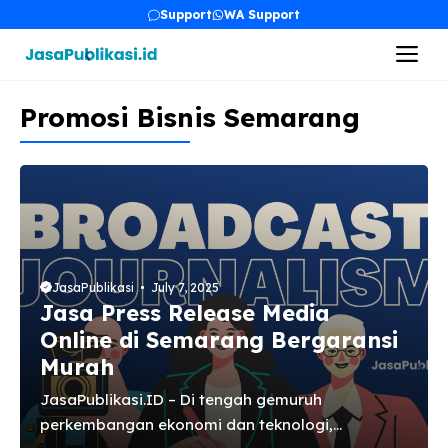
Skip
Support
WA Support
to
Me
content
Promosi Bisnis Semarang
JasaPublikasi
July 7, 2025
Jasa Press Release Media
Online di Semarang Bergaransi
Murah
JasaPublikasi.ID – Di tengah gemuruh
perkembangan ekonomi dan teknologi,