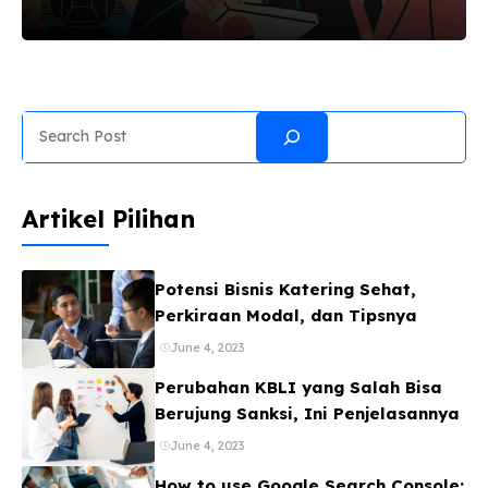
Semarang tak hanya dikenal sebagai ibu kota
Provinsi Jawa Tengah yang kaya akan sejarah
dan budaya, tetapi juga sebagai pusat inovasi
dan pertumbuhan bisnis. Dari sektor kuliner,
pariwisata, manufaktur, hingga startup digital,
Search
setiap entitas berlomba-lomba untuk
mendapatkan perhatian dan kepercayaan
publik. Di sinilah peran media online menjadi
Artikel Pilihan
sangat krusial. Mereka adalah gerbang utama
informasi, pembentuk opini, dan penentu arah
tren di kalangan masyarakat modern. Namun,
Potensi Bisnis Katering Sehat,
bagaimana cara memastikan pesan Anda tidak
Perkiraan Modal, dan Tipsnya
...
June 4, 2023
Perubahan KBLI yang Salah Bisa
Berujung Sanksi, Ini Penjelasannya
June 4, 2023
How to use Google Search Console: