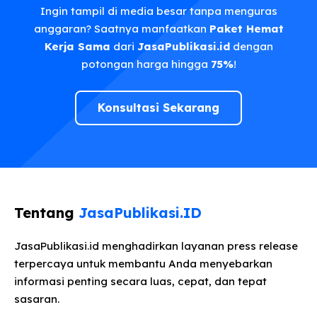
Ingin tampil di media besar tanpa menguras
anggaran? Saatnya manfaatkan
Paket Hemat
Kerja Sama
dari
JasaPublikasi.id
dengan
potongan harga hingga
75%
!
Konsultasi Sekarang
Tentang
JasaPublikasi.ID
JasaPublikasi.id menghadirkan layanan press release
terpercaya untuk membantu Anda menyebarkan
informasi penting secara luas, cepat, dan tepat
sasaran.