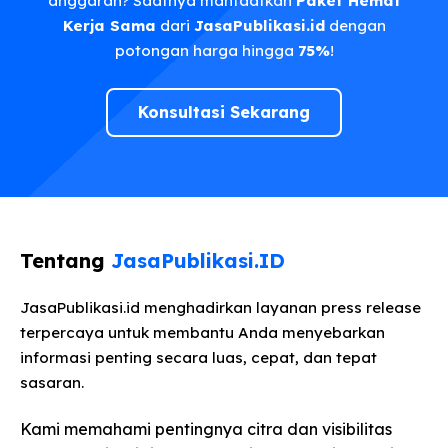
anggaran? Saatnya manfaatkan
Paket Hemat
Kerja Sama
dari
JasaPublikasi.id
dengan
potongan harga hingga
75%
!
Konsultasi Sekarang
Tentang
JasaPublikasi.ID
JasaPublikasi.id menghadirkan layanan press release
terpercaya untuk membantu Anda menyebarkan
informasi penting secara luas, cepat, dan tepat
sasaran.
Kami memahami pentingnya citra dan visibilitas