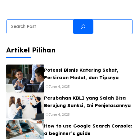
fotografi mobile yang luar biasa dengan peningkatan
signifikan pada sektor kamera, performa, dan daya
tahan baterai. Mari kita telaah lebih dalam apa yang
Search
ditawarkan oleh duo Find X9 ini. Desain dan Tampilan
Memukau Oppo Find X9 Pro hadir dalam dua pilihan
warna elegan: Titanium Charcoal dan Silk White.
Sementara itu, Oppo Find X9 menawarkan tiga ...
Artikel Pilihan
Potensi Bisnis Katering Sehat,
Perkiraan Modal, dan Tipsnya
June 4, 2023
Perubahan KBLI yang Salah Bisa
Berujung Sanksi, Ini Penjelasannya
June 4, 2023
How to use Google Search Console:
a beginner’s guide