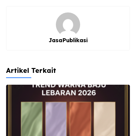
o
m
p
o
p
k
JasaPublikasi
Artikel Terkait