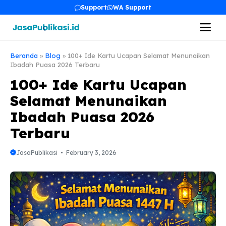
Skip
Support
WA Support
to
Me
content
Beranda
»
Blog
»
100+ Ide Kartu Ucapan Selamat Menunaikan
Ibadah Puasa 2026 Terbaru
100+ Ide Kartu Ucapan
Selamat Menunaikan
Ibadah Puasa 2026
Terbaru
JasaPublikasi
February 3, 2026