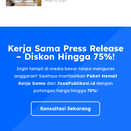
May 10, 2023
Kerja Sama Press Release
– Diskon Hingga 75%!
Ingin tampil di media besar tanpa menguras
anggaran? Saatnya manfaatkan
Paket Hemat
Kerja Sama
dari
JasaPublikasi.id
dengan
potongan harga hingga
75%
!
Konsultasi Sekarang