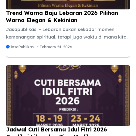
Trend Warna Baju Lebaran 2026 Pilihan
Warna Elegan & Kekinian
Jasapublikasi – Lebaran bukan sekadar momen
kemenangan spiritual, tetapi juga waktu di mana kita
ingin memberikan penampilan terbaik saat
JasaPublikasi
February 24, 2026
bersilaturahmi dengan keluarga dan kerabat. Salah
satu pertanyaan yang paling sering muncul
mendekati bulan suci adalah: “Kira-kira apa ya trend
warna baju lebaran 2026 nanti?” Menentukan warna
baju bukan hanya soal mengikuti arus, tapi juga
tentang mengekspresikan kepribadian dan
menciptakan suasana hati yang positif. Tahun 2026
diprediksi akan membawa pergeseran menarik dalam
dunia modest fashion. Jika tahun-tahun sebelumnya
kita didominasi oleh ...
Jadwal Cuti Bersama Idul Fitri 2026