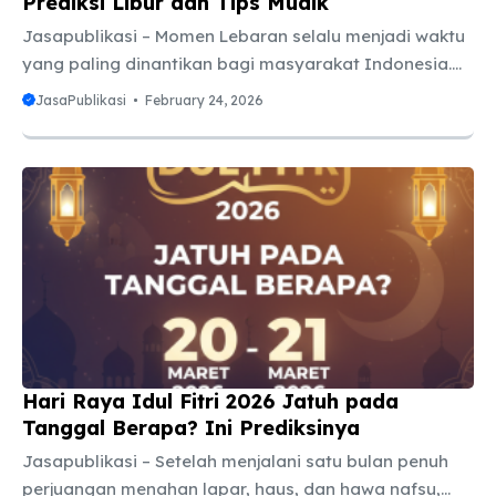
Prediksi Libur dan Tips Mudik
Jasapublikasi – Momen Lebaran selalu menjadi waktu
yang paling dinantikan bagi masyarakat Indonesia.
Bukan hanya karena nilai spiritualnya yang
JasaPublikasi
February 24, 2026
mendalam, tetapi juga karena adanya tradisi mudik
atau pulang kampung untuk berkumpul bersama
keluarga besar. Agar rencana pulang kampung
berjalan mulus tanpa drama kehabisan tiket atau
terjebak macet parah, mengetahui jadwal cuti
bersama Idul Fitri 2026 sejak dini adalah langkah
yang sangat bijak. Meskipun pemerintah biasanya
merilis pengumuman resmi melalui Surat Keputusan
Bersama (SKB) 3 Menteri pada akhir tahun
sebelumnya, kita ...
Hari Raya Idul Fitri 2026 Jatuh pada
Tanggal Berapa? Ini Prediksinya
Jasapublikasi – Setelah menjalani satu bulan penuh
perjuangan menahan lapar, haus, dan hawa nafsu,