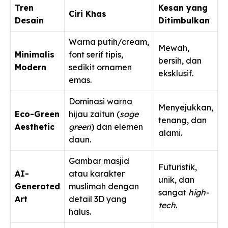
Tren
Kesan yang
Ciri Khas
Desain
Ditimbulkan
Warna putih/cream,
Mewah,
Minimalis
font serif tipis,
bersih, dan
Modern
sedikit ornamen
eksklusif.
emas.
Dominasi warna
Menyejukkan,
Eco-Green
hijau zaitun (
sage
tenang, dan
Aesthetic
green
) dan elemen
alami.
daun.
Gambar masjid
Futuristik,
AI-
atau karakter
unik, dan
Generated
muslimah dengan
sangat
high-
Art
detail 3D yang
tech
.
halus.