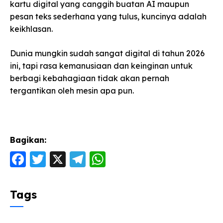
kartu digital yang canggih buatan AI maupun
pesan teks sederhana yang tulus, kuncinya adalah
keikhlasan.
Dunia mungkin sudah sangat digital di tahun 2026
ini, tapi rasa kemanusiaan dan keinginan untuk
berbagi kebahagiaan tidak akan pernah
tergantikan oleh mesin apa pun.
Bagikan:
F
T
X
T
W
a
w
el
h
c
itt
e
a
Tags
e
er
g
ts
b
ra
A