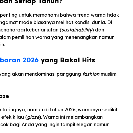
bah Setiap Tahun?
 penting untuk memahami bahwa trend warna tidak
engamat mode biasanya melihat kondisi dunia. Di
menghargai keberlanjutan (
sustainability
) dan
 dalam pemilihan warna yang menenangkan namun
h.
ebaran 2026
yang Bakal Hits
a yang akan mendominasi panggung
fashion
muslim
aze
 taringnya, namun di tahun 2026, warnanya sedikit
 efek kilau (
glaze
). Warna ini melambangkan
cok bagi Anda yang ingin tampil elegan namun