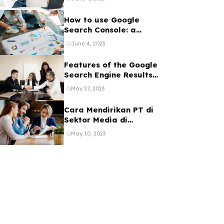
Penjelasannya
How to use Google
Search Console: a
beginner’s guide
June 4, 2023
Features of the Google
Search Engine Results
Page
May 27, 2023
Cara Mendirikan PT di
Sektor Media di
Indonesia
May 10, 2023