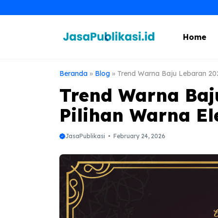
Skip
to
content
Home
Beranda
»
Blog
»
Trend Warna Baju Lebaran 202
Trend Warna Baj
Pilihan Warna El
JasaPublikasi
February 24, 2026