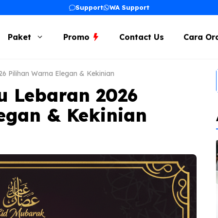
Support
WA Support
Paket
Promo
Contact Us
Cara Or
6 Pilihan Warna Elegan & Kekinian
u Lebaran 2026
egan & Kekinian