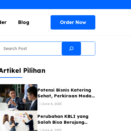
Order Now
der
Blog
Search
Artikel Pilihan
Potensi Bisnis Katering
Sehat, Perkiraan Modal,
dan Tipsnya
June 4, 2023
Perubahan KBLI yang
Salah Bisa Berujung
Sanksi, Ini
June 4, 2023