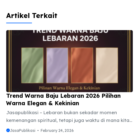
Artikel Terkait
Trend Warna Baju Lebaran 2026 Pilihan
Warna Elegan & Kekinian
Jasapublikasi – Lebaran bukan sekadar momen
kemenangan spiritual, tetapi juga waktu di mana kita
ingin memberikan penampilan terbaik saat
JasaPublikasi
February 24, 2026
bersilaturahmi dengan keluarga dan kerabat. Salah