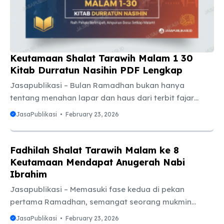
hal, mulai dari memesan tiket mudik, mengatur jadwal
cuti kantor, hingga mempersiapkan anggaran untuk
konsumsi ...
Keutamaan Shalat Tarawih Malam 1 30
Kitab Durratun Nasihin PDF Lengkap
Jasapublikasi – Bulan Ramadhan bukan hanya
tentang menahan lapar dan haus dari terbit fajar
hingga terbenam matahari. Ramadhan adalah sebuah
JasaPublikasi
February 23, 2026
paket lengkap ibadah yang didesain untuk
membersihkan jiwa manusia. Salah satu ibadah yang
paling dinanti dan menjadi ciri khas bulan suci ini
Fadhilah Shalat Tarawih Malam ke 8
adalah shalat Tarawih. Banyak umat Muslim yang
Keutamaan Mendapat Anugerah Nabi
mencari motivasi lebih untuk tetap konsisten
Ibrahim
menjalankan tarawih hingga akhir bulan. Salah satu
Jasapublikasi – Memasuki fase kedua di pekan
rujukan yang sangat populer di kalangan santri dan
pertama Ramadhan, semangat seorang mukmin
masyarakat Indonesia terkait motivasi ibadah ini
sering kali diuji oleh rasa lelah fisik. Namun, tahukah
JasaPublikasi
February 23, 2026
adalah Kitab Durratun Nasihin ...