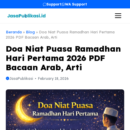
Skip
Support
WA Support
to
Me
content
Beranda
»
Blog
»
Doa Niat Puasa Ramadhan Hari Pertama
2026 PDF Bacaan Arab, Arti
Doa Niat Puasa Ramadhan
Hari Pertama 2026 PDF
Bacaan Arab, Arti
JasaPublikasi
February 18, 2026