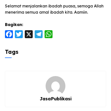
Selamat menjalankan ibadah puasa, semoga Allah
menerima semua amal ibadah kita. Aamiin.
Bagikan:
F
T
X
T
W
a
w
el
h
c
itt
e
a
Tags
e
er
g
ts
b
ra
A
o
m
p
o
p
k
JasaPublikasi