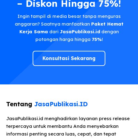
– Diskon Hingga 75%!
Ingin tampil di media besar tanpa menguras
anggaran? Saatnya manfaatkan
Paket Hemat
Kerja Sama
dari
JasaPublikasi.id
dengan
potongan harga hingga
75%
!
Konsultasi Sekarang
Tentang
JasaPublikasi.ID
JasaPublikasi.id menghadirkan layanan press release
terpercaya untuk membantu Anda menyebarkan
informasi penting secara luas, cepat, dan tepat