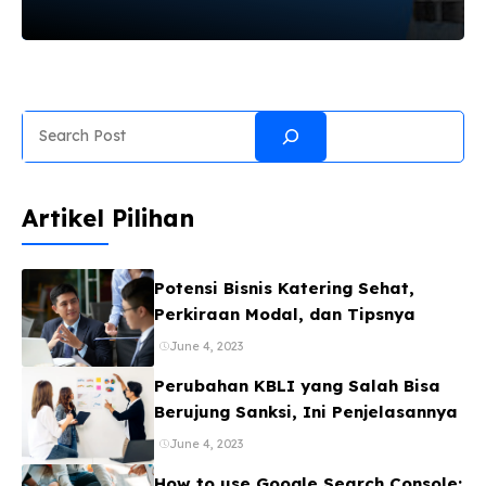
atau bahkan individu berlomba untuk menonjol
dan menarik perhatian publik. Dari UMKM di
Demak hingga korporasi multinasional,
kebutuhan akan visibilitas media dan reputasi
digital yang kuat menjadi fundamental. Namun,
Search
tantangan terbesar yang seringkali dihadapi
adalah bagaimana mendapatkan exposure
maksimal di media online terkemuka tanpa harus
Artikel Pilihan
menguras anggaran. Jasa press release adalah
solusi efektif untuk menjembatani brand Anda
dengan audiens yang lebih luas melalui publikasi
Potensi Bisnis Katering Sehat,
berita di portal-portal ...
Perkiraan Modal, dan Tipsnya
June 4, 2023
Perubahan KBLI yang Salah Bisa
Berujung Sanksi, Ini Penjelasannya
June 4, 2023
How to use Google Search Console: