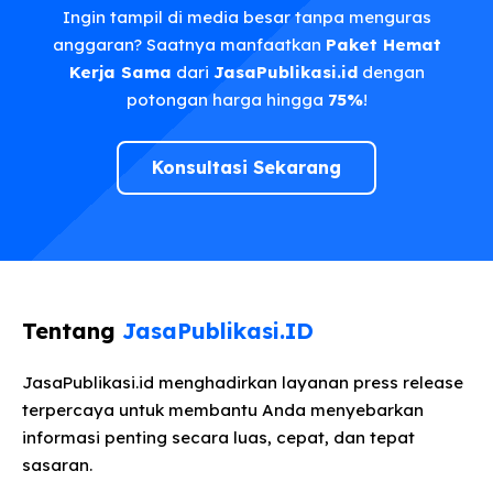
Ingin tampil di media besar tanpa menguras
anggaran? Saatnya manfaatkan
Paket Hemat
Kerja Sama
dari
JasaPublikasi.id
dengan
potongan harga hingga
75%
!
Konsultasi Sekarang
Tentang
JasaPublikasi.ID
JasaPublikasi.id menghadirkan layanan press release
terpercaya untuk membantu Anda menyebarkan
informasi penting secara luas, cepat, dan tepat
sasaran.