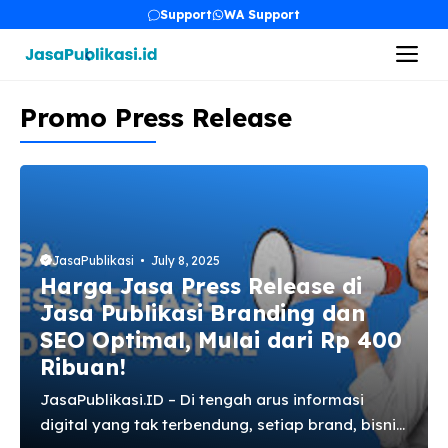
Skip
Support
WA Support
to
Me
content
Promo Press Release
JasaPublikasi
July 8, 2025
Harga Jasa Press Release di
Jasa Publikasi Branding dan
SEO Optimal, Mulai dari Rp 400
Ribuan!
JasaPublikasi.ID – Di tengah arus informasi
digital yang tak terbendung, setiap brand, bisnis,