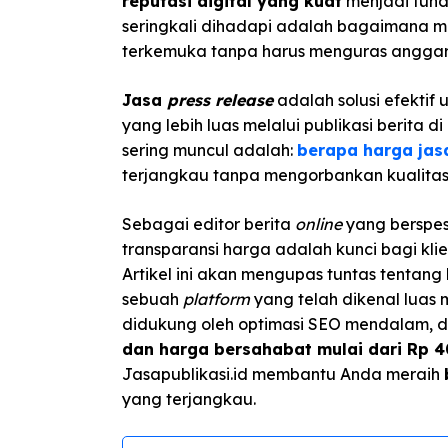
reputasi digital yang kuat
menjadi fund
seringkali dihadapi adalah bagaimana
terkemuka tanpa harus menguras anggar
Jasa
press release
adalah solusi efektif
yang lebih luas melalui publikasi berita 
sering muncul adalah:
berapa harga ja
terjangkau tanpa mengorbankan kualit
Sebagai editor berita
online
yang berspes
transparansi harga adalah kunci bagi kli
Artikel ini akan mengupas tuntas tentang
sebuah
platform
yang telah dikenal luas m
didukung oleh optimasi SEO mendalam, d
dan harga bersahabat mulai dari Rp 4
Jasapublikasi.id membantu Anda meraih
yang terjangkau.