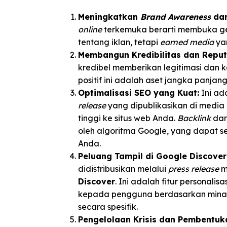
Meningkatkan
Brand Awareness
dan
online
terkemuka berarti membuka ge
tentang iklan, tetapi
earned media
yan
Membangun Kredibilitas dan Reputa
kredibel memberikan legitimasi dan
positif ini adalah aset jangka panjang
Optimalisasi SEO yang Kuat:
Ini ad
release
yang dipublikasikan di media
tinggi ke situs web Anda.
Backlink
dar
oleh algoritma Google, yang dapat se
Anda.
Peluang Tampil di Google Discover
didistribusikan melalui
press release
m
Discover
. Ini adalah fitur personali
kepada pengguna berdasarkan minat
secara spesifik.
Pengelolaan Krisis dan Pembentuka