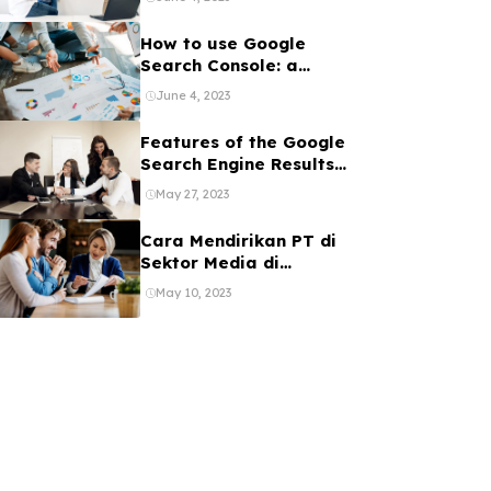
Penjelasannya
How to use Google
Search Console: a
beginner’s guide
June 4, 2023
Features of the Google
Search Engine Results
Page
May 27, 2023
Cara Mendirikan PT di
Sektor Media di
Indonesia
May 10, 2023