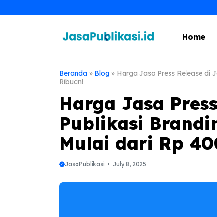
Skip
to
content
Home
Beranda
»
Blog
»
Harga Jasa Press Release di J
Ribuan!
Harga Jasa Press
Publikasi Brandi
Mulai dari Rp 40
JasaPublikasi
July 8, 2025