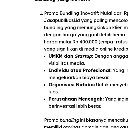
Promo Bundling Inovatif: Mulai dari 
Jasapublikasi.id yang paling mencol
bundling yang memungkinkan klien m
dengan harga yang jauh lebih hemat
harga mulai Rp 400.000 (empat ratus
yang signifikan di media online kredi
UMKM dan
Startup
:
Dengan anggara
visibilitas media.
Individu atau Profesional:
Yang i
mengeluarkan biaya besar.
Organisasi Nirlaba:
Untuk menyeba
luas.
Perusahaan Menengah:
Yang ingin
berinvestasi lebih besar.
Promo
bundling
ini biasanya mencak
memiliki otoritas domain dan jangka