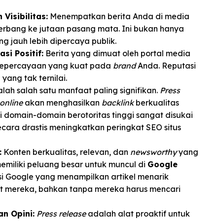
 Visibilitas:
Menempatkan berita Anda di media
rbang ke jutaan pasang mata. Ini bukan hanya
g jauh lebih dipercaya publik.
si Positif:
Berita yang dimuat oleh portal media
 kepercayaan yang kuat pada
brand
Anda. Reputasi
 yang tak ternilai.
alah salah satu manfaat paling signifikan.
Press
online
akan menghasilkan
backlink
berkualitas
i domain-domain berotoritas tinggi sangat disukai
cara drastis meningkatkan peringkat SEO situs
:
Konten berkualitas, relevan, dan
newsworthy
yang
emiliki peluang besar untuk muncul di
Google
sasi Google yang menampilkan artikel menarik
 mereka, bahkan tanpa mereka harus mencari
n Opini:
Press release
adalah alat proaktif untuk