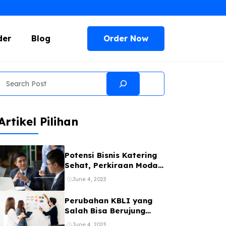
Order Now
der
Blog
Search
Artikel Pilihan
Potensi Bisnis Katering
Sehat, Perkiraan Modal,
dan Tipsnya
June 4, 2023
Perubahan KBLI yang
Salah Bisa Berujung
Sanksi, Ini
June 4, 2023