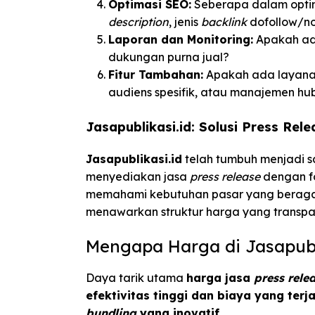
Optimasi SEO:
Seberapa dalam optim
description
, jenis
backlink
dofollow/no
Laporan dan Monitoring:
Apakah ada
dukungan purna jual?
Fitur Tambahan:
Apakah ada layanan 
audiens spesifik, atau manajemen h
Jasapublikasi.id: Solusi Press Re
Jasapublikasi.id
telah tumbuh menjadi s
menyediakan jasa
press release
dengan fo
memahami kebutuhan pasar yang beragam
menawarkan struktur harga yang transpar
Mengapa Harga di Jasapubl
Daya tarik utama
harga jasa
press rele
efektivitas tinggi dan biaya yang ter
bundling
yang inovatif
.