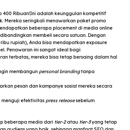
Rp 400 Ribuan!Ini adalah keunggulan kompetitif
ok. Mereka seringkali menawarkan paket promo
endapatkan beberapa placement di media online
 dibandingkan membeli secara satuan. Dengan
 ribu rupiah), Anda bisa mendapatkan exposure
bel. Penawaran ini sangat ideal bagi:
n terbatas, mereka bisa tetap bersaing dalam hal
ngin membangun
personal branding
tanpa
rkan pesan dan kampanye sosial mereka secara
 menguji efektivitas
press release
sebelum
up beberapa media dari
tier-2
atau
tier-3
yang tetap
uan audiens yang baik, sehingga manfaat SEO dan