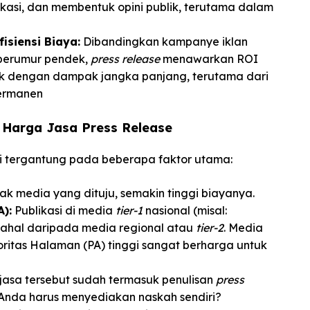
ikasi, dan membentuk opini publik, terutama dalam
siensi Biaya:
Dibandingkan kampanye iklan
 berumur pendek,
press release
menawarkan ROI
aik dengan dampak jangka panjang, terutama dari
ermanen
 Harga Jasa Press Release
i tergantung pada beberapa faktor utama:
k media yang dituju, semakin tinggi biayanya.
):
Publikasi di media
tier-1
nasional (misal:
mahal daripada media regional atau
tier-2
. Media
ritas Halaman (PA) tinggi sangat berharga untuk
asa tersebut sudah termasuk penulisan
press
 Anda harus menyediakan naskah sendiri?