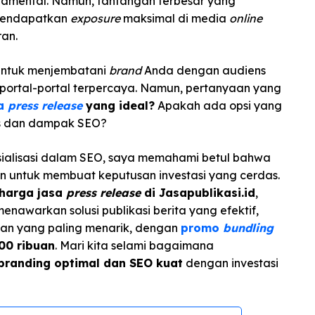
amental. Namun, tantangan terbesar yang
 mendapatkan
exposure
maksimal di media
online
an.
 untuk menjembatani
brand
Anda dengan audiens
di portal-portal terpercaya. Namun, pertanyaan yang
sa
press release
yang ideal?
Apakah ada opsi yang
as dan dampak SEO?
ialisasi dalam SEO, saya memahami betul bahwa
en untuk membuat keputusan investasi yang cerdas.
harga jasa
press release
di Jasapublikasi.id
,
enawarkan solusi publikasi berita yang efektif,
an yang paling menarik, dengan
promo
bundling
00 ribuan
. Mari kita selami bagaimana
branding optimal dan SEO kuat
dengan investasi