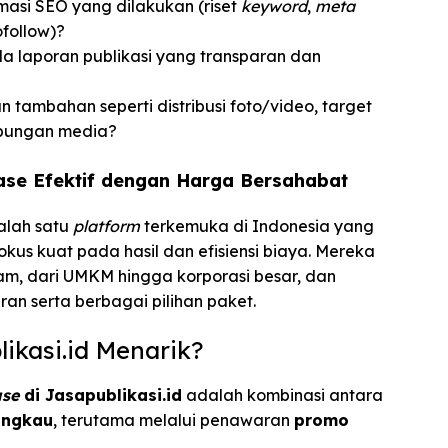
asi SEO yang dilakukan (riset
keyword
,
meta
follow)?
 laporan publikasi yang transparan dan
tambahan seperti distribusi foto/video, target
ubungan media?
lease Efektif dengan Harga Bersahabat
alah satu
platform
terkemuka di Indonesia yang
kus kuat pada hasil dan efisiensi biaya. Mereka
, dari UMKM hingga korporasi besar, dan
an serta berbagai pilihan paket.
ikasi.id Menarik?
ase
di Jasapublikasi.id
adalah kombinasi antara
jangkau
, terutama melalui penawaran
promo