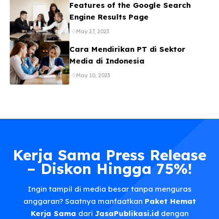
Features of the Google Search
Engine Results Page
May 27, 2023
Cara Mendirikan PT di Sektor
Media di Indonesia
May 10, 2023
Kerja Sama Press Release
– Diskon Hingga 75%!
Ingin tampil di media besar tanpa menguras
anggaran? Saatnya manfaatkan
Paket Hemat
Kerja Sama
dari
JasaPublikasi.id
dengan