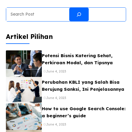
kegembiraan ini di era digital adalah melalui media
Search
visual. Itulah sebabnya, pencarian mengenai tarhib
ramadhan 2026 poster mulai meningkat seiring kita
mendekati tahun ...
Artikel Pilihan
Potensi Bisnis Katering Sehat,
Perkiraan Modal, dan Tipsnya
June 4, 2023
Perubahan KBLI yang Salah Bisa
Berujung Sanksi, Ini Penjelasannya
June 4, 2023
How to use Google Search Console:
a beginner’s guide
June 4, 2023