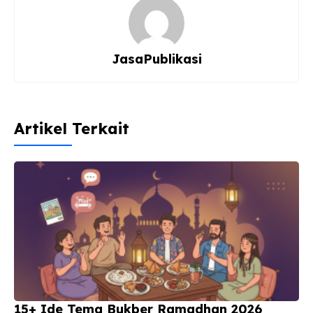
o
p
k
JasaPublikasi
Artikel Terkait
15+ Ide Tema Bukber Ramadhan 2026