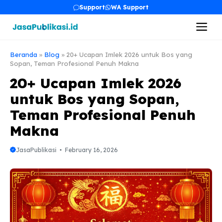
Skip
Support
WA Support
to
Me
content
Beranda
»
Blog
»
20+ Ucapan Imlek 2026 untuk Bos yang
Sopan, Teman Profesional Penuh Makna
20+ Ucapan Imlek 2026
untuk Bos yang Sopan,
Teman Profesional Penuh
Makna
JasaPublikasi
February 16, 2026