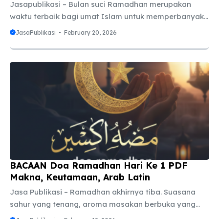
Jasapublikasi – Bulan suci Ramadhan merupakan
waktu terbaik bagi umat Islam untuk memperbanyak
ibadah, memperbaiki diri, dan mendekatkan hati
JasaPublikasi
February 20, 2026
kepada Allah SWT. Selain menjalankan puasa, umat
Islam juga dianjurkan untuk memperbanyak doa,
karena doa orang yang berpuasa memiliki
keistimewaan dan peluang besar untuk dikabulkan.
Salah satu doa yang banyak diamalkan adalah doa
Ramadhan hari ke 6. Doa ini berisi permohonan agar
Allah SWT tidak merendahkan kita karena dosa,
melindungi dari musibah, serta menjauhkan dari
murka-Nya. Kandungan makna doa ini sangat ...
BACAAN Doa Ramadhan Hari Ke 1 PDF
Makna, Keutamaan, Arab Latin
Jasa Publikasi – Ramadhan akhirnya tiba. Suasana
sahur yang tenang, aroma masakan berbuka yang
khas, hingga riuhnya suara tadarus di masjid mulai