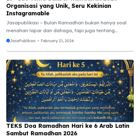
Organisasi yang Unik, Seru Kekinian
Instagramable
Jasapublikasi – Bulan Ramadhan bukan hanya soal
menahan lapar dan dahaga, tapi juga tentang
mempererat tali silaturahmi. Salah satu tradisi yang
JasaPublikasi
February 21, 2026
paling dinanti adalah Buka Puasa Bersama atau yang
akrab kita sebut “Bukber”. Namun, jujur saja,
terkadang bukber hanya berakhir menjadi ajang
makan-makan biasa lalu sibuk dengan gadget
masing-masing. Agar momen berkumpul di tahun 2026
ini terasa lebih spesial dan tidak membosankan,
pemilihan tema yang menarik sangatlah penting.
Tema yang kuat akan menentukan dress code, lokasi,
hingga aktivitas yang dilakukan. ...
TEKS Doa Ramadhan Hari ke 6 Arab Latin
Sambut Ramadhan 2026