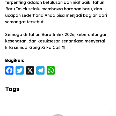
terpenting adalah ketulusan dan niat baik. Tahun
Baru Imlek selalu membawa harapan baru, dan
ucapan sederhana Anda bisa menjadi bagian dari
semangat tersebut.
Semoga di Tahun Baru Imlek 2026, keberuntungan,
kesehatan, dan kesuksesan senantiasa menyertai
kita semua. Gong Xi Fa Cai! 🧧
Bagikan:
F
T
X
T
W
a
w
el
h
c
itt
e
a
Tags
e
er
g
ts
b
ra
A
o
m
p