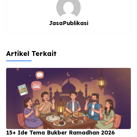
o
p
k
JasaPublikasi
Artikel Terkait
15+ Ide Tema Bukber Ramadhan 2026