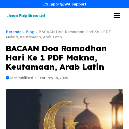
Skip
Support
WA Support
to
Me
content
Beranda
»
Blog
»
BACAAN Doa Ramadhan Hari Ke 1 PDF
Makna, Keutamaan, Arab Latin
BACAAN Doa Ramadhan
Hari Ke 1 PDF Makna,
Keutamaan, Arab Latin
JasaPublikasi
February 18, 2026