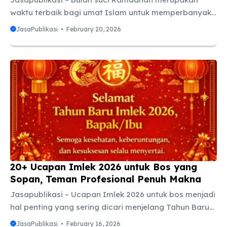
waktu terbaik bagi umat Islam untuk memperbanyak
ibadah, memperbaiki diri, dan mendekatkan hati
JasaPublikasi
February 20, 2026
kepada Allah SWT. Selain menjalankan puasa, umat
Islam juga dianjurkan untuk memperbanyak doa,
karena doa orang yang berpuasa memiliki
keistimewaan dan peluang besar untuk dikabulkan.
Salah satu doa yang banyak diamalkan adalah doa
Ramadhan hari ke 6. Doa ini berisi permohonan agar
Allah SWT tidak merendahkan kita karena dosa,
melindungi dari musibah, serta menjauhkan dari
murka-Nya. Kandungan makna doa ini sangat ...
20+ Ucapan Imlek 2026 untuk Bos yang
Sopan, Teman Profesional Penuh Makna
Jasapublikasi – Ucapan Imlek 2026 untuk bos menjadi
hal penting yang sering dicari menjelang Tahun Baru
Imlek. Dalam lingkungan kerja, menjaga hubungan
JasaPublikasi
February 16, 2026