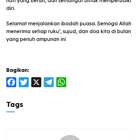
hati yang bersih, dan semangat untuk memperbaiki
diri.
Selamat menjalankan ibadah puasa. Semoga Allah
menerima setiap ruku’, sujud, dan doa kita di bulan
yang penuh ampunan ini
Bagikan:
F
T
X
T
W
a
w
el
h
c
itt
e
a
Tags
e
er
g
ts
b
ra
A
o
m
p