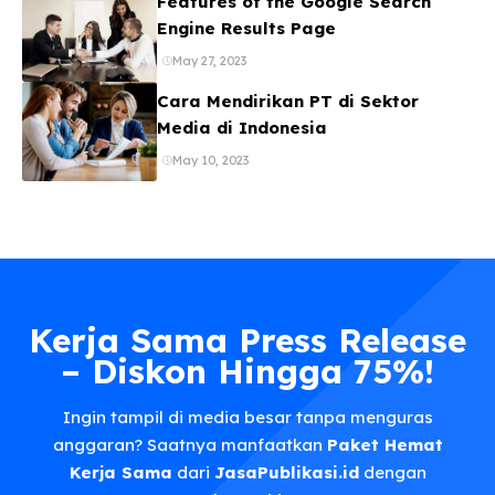
Features of the Google Search
Engine Results Page
May 27, 2023
Cara Mendirikan PT di Sektor
Media di Indonesia
May 10, 2023
Kerja Sama Press Release
– Diskon Hingga 75%!
Ingin tampil di media besar tanpa menguras
anggaran? Saatnya manfaatkan
Paket Hemat
Kerja Sama
dari
JasaPublikasi.id
dengan