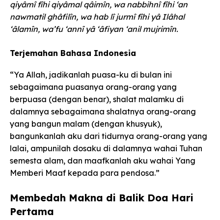
qiyâmî fîhi qiyâmal qâimîn, wa nabbihnî fîhi ‘an
nawmatil ghâfilîn, wa hab lî jurmî fîhi yâ Ilâhal
‘âlamîn, wa’fu ‘annî yâ ‘âfiyan ‘anil mujrimîn.
Terjemahan Bahasa Indonesia
“Ya Allah, jadikanlah puasa-ku di bulan ini
sebagaimana puasanya orang-orang yang
berpuasa (dengan benar), shalat malamku di
dalamnya sebagaimana shalatnya orang-orang
yang bangun malam (dengan khusyuk),
bangunkanlah aku dari tidurnya orang-orang yang
lalai, ampunilah dosaku di dalamnya wahai Tuhan
semesta alam, dan maafkanlah aku wahai Yang
Memberi Maaf kepada para pendosa.”
Membedah Makna di Balik Doa Hari
Pertama