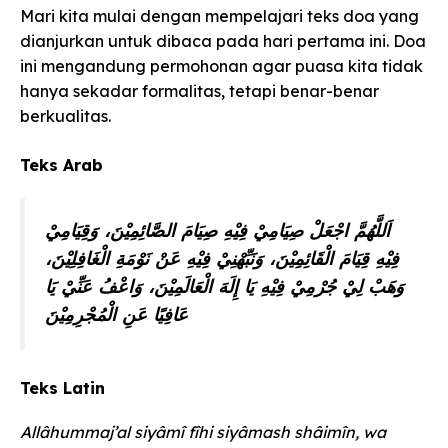
Mari kita mulai dengan mempelajari teks doa yang
dianjurkan untuk dibaca pada hari pertama ini. Doa
ini mengandung permohonan agar puasa kita tidak
hanya sekadar formalitas, tetapi benar-benar
berkualitas.
Teks Arab
اَللَّهُمَّ اجْعَلْ صِيَامِيْ فِيْهِ صِيَامَ الصَّائِمِيْنَ، وَقِيَامِيْ
فِيْهِ قِيَامَ الْقَائِمِيْنَ، وَنَبِّهْنِيْ فِيْهِ عَنْ نَوْمَةِ الْغَافِلِيْنَ،
وَهَبْ لِيْ جُرْمِيْ فِيْهِ يَا إِلَهَ الْعَالَمِيْنَ، وَاعْفُ عَنِّيْ يَا
عَافِيًا عَنِ الْمُجْرِمِيْنَ
Teks Latin
Allâhummaj’al siyâmî fîhi siyâmash shâimîn, wa