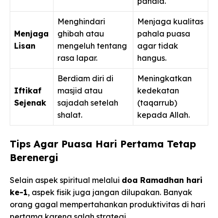
pahala.
Menghindari
Menjaga kualitas
Menjaga
ghibah atau
pahala puasa
Lisan
mengeluh tentang
agar tidak
rasa lapar.
hangus.
Berdiam diri di
Meningkatkan
Iftikaf
masjid atau
kedekatan
Sejenak
sajadah setelah
(taqarrub)
shalat.
kepada Allah.
Tips Agar Puasa Hari Pertama Tetap
Berenergi
Selain aspek spiritual melalui
doa Ramadhan hari
ke-1
, aspek fisik juga jangan dilupakan. Banyak
orang gagal mempertahankan produktivitas di hari
pertama karena salah strategi.