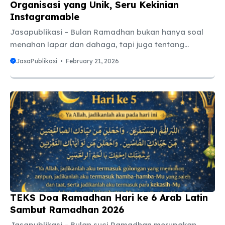
Organisasi yang Unik, Seru Kekinian
Instagramable
Jasapublikasi – Bulan Ramadhan bukan hanya soal
menahan lapar dan dahaga, tapi juga tentang
mempererat tali silaturahmi. Salah satu tradisi yang
JasaPublikasi
February 21, 2026
paling dinanti adalah Buka Puasa Bersama atau yang
akrab kita sebut “Bukber”. Namun, jujur saja,
terkadang bukber hanya berakhir menjadi ajang
makan-makan biasa lalu sibuk dengan gadget
masing-masing. Agar momen berkumpul di tahun 2026
ini terasa lebih spesial dan tidak membosankan,
pemilihan tema yang menarik sangatlah penting.
Tema yang kuat akan menentukan dress code, lokasi,
hingga aktivitas yang dilakukan. ...
TEKS Doa Ramadhan Hari ke 6 Arab Latin
Sambut Ramadhan 2026
Jasapublikasi – Bulan suci Ramadhan merupakan