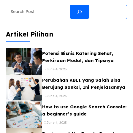
kegembiraan ini di era digital adalah melalui media
Search
visual. Itulah sebabnya, pencarian mengenai tarhib
ramadhan 2026 poster mulai meningkat seiring kita
mendekati tahun ...
Artikel Pilihan
Potensi Bisnis Katering Sehat,
Perkiraan Modal, dan Tipsnya
June 4, 2023
Perubahan KBLI yang Salah Bisa
Berujung Sanksi, Ini Penjelasannya
June 4, 2023
How to use Google Search Console:
a beginner’s guide
June 4, 2023