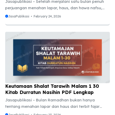
Jasapublikasi – Setelah menjalani satu bulan penuh
perjuangan menahan lapar, haus, dan hawa nafsu,
momen yang paling dinantikan oleh seluruh umat
JasaPublikasi
February 24, 2026
Muslim di dunia adalah 1 Syawal atau Hari Raya Idul
Fitri. Tak jarang, jauh-jauh hari kita sudah mulai
bertanya-tanya: hari raya Idul Fitri 2026 jatuh pada
tanggal berapa? Pertanyaan ini bukan sekadar rasa
penasaran biasa. Mengetahui estimasi tanggal
Lebaran sangat penting untuk merencanakan banyak
hal, mulai dari memesan tiket mudik, mengatur jadwal
cuti kantor, hingga mempersiapkan anggaran untuk
konsumsi ...
Keutamaan Shalat Tarawih Malam 1 30
Kitab Durratun Nasihin PDF Lengkap
Jasapublikasi – Bulan Ramadhan bukan hanya
tentang menahan lapar dan haus dari terbit fajar
hingga terbenam matahari. Ramadhan adalah sebuah
JasaPublikasi
February 23, 2026