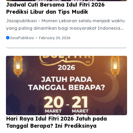
Jadwal Cuti Bersama Idul Fitri 2026
Prediksi Libur dan Tips Mudik
Jasapublikasi – Momen Lebaran selalu menjadi waktu
yang paling dinantikan bagi masyarakat Indonesia.
Bukan hanya karena nilai spiritualnya yang
JasaPublikasi
February 24, 2026
mendalam, tetapi juga karena adanya tradisi mudik
atau pulang kampung untuk berkumpul bersama
keluarga besar. Agar rencana pulang kampung
berjalan mulus tanpa drama kehabisan tiket atau
terjebak macet parah, mengetahui jadwal cuti
bersama Idul Fitri 2026 sejak dini adalah langkah
yang sangat bijak. Meskipun pemerintah biasanya
merilis pengumuman resmi melalui Surat Keputusan
Bersama (SKB) 3 Menteri pada akhir tahun
sebelumnya, kita ...
Hari Raya Idul Fitri 2026 Jatuh pada
Tanggal Berapa? Ini Prediksinya