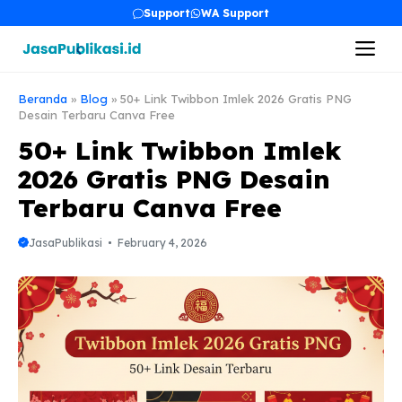
Skip
Support
WA Support
to
Me
content
Beranda
»
Blog
»
50+ Link Twibbon Imlek 2026 Gratis PNG
Desain Terbaru Canva Free
50+ Link Twibbon Imlek
2026 Gratis PNG Desain
Terbaru Canva Free
JasaPublikasi
February 4, 2026