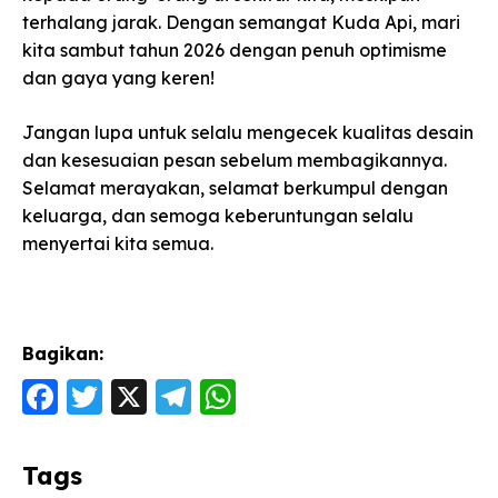
terhalang jarak. Dengan semangat Kuda Api, mari
kita sambut tahun 2026 dengan penuh optimisme
dan gaya yang keren!
Jangan lupa untuk selalu mengecek kualitas desain
dan kesesuaian pesan sebelum membagikannya.
Selamat merayakan, selamat berkumpul dengan
keluarga, dan semoga keberuntungan selalu
menyertai kita semua.
Bagikan:
F
T
X
T
W
a
w
el
h
c
itt
e
a
Tags