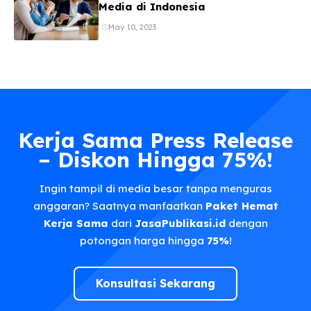
Media di Indonesia
May 10, 2023
Kerja Sama Press Release
– Diskon Hingga 75%!
Ingin tampil di media besar tanpa menguras
anggaran? Saatnya manfaatkan
Paket Hemat
Kerja Sama
dari
JasaPublikasi.id
dengan
potongan harga hingga
75%
!
Konsultasi Sekarang