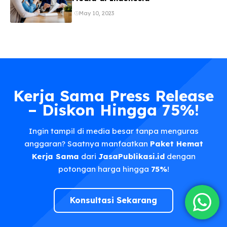
May 10, 2023
Kerja Sama Press Release
– Diskon Hingga 75%!
Ingin tampil di media besar tanpa menguras
anggaran? Saatnya manfaatkan
Paket Hemat
Kerja Sama
dari
JasaPublikasi.id
dengan
potongan harga hingga
75%
!
Konsultasi Sekarang