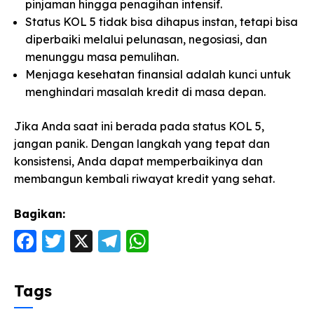
pinjaman hingga penagihan intensif.
Status KOL 5 tidak bisa dihapus instan, tetapi bisa
diperbaiki melalui pelunasan, negosiasi, dan
menunggu masa pemulihan.
Menjaga kesehatan finansial adalah kunci untuk
menghindari masalah kredit di masa depan.
Jika Anda saat ini berada pada status KOL 5,
jangan panik. Dengan langkah yang tepat dan
konsistensi, Anda dapat memperbaikinya dan
membangun kembali riwayat kredit yang sehat.
Bagikan:
F
T
X
T
W
a
w
el
h
c
itt
e
a
Tags
e
er
g
ts