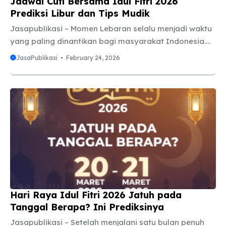
Jadwal Cuti Bersama Idul Fitri 2026
Prediksi Libur dan Tips Mudik
Jasapublikasi – Momen Lebaran selalu menjadi waktu
yang paling dinantikan bagi masyarakat Indonesia.
Bukan hanya karena nilai spiritualnya yang
JasaPublikasi
February 24, 2026
mendalam, tetapi juga karena adanya tradisi mudik
atau pulang kampung untuk berkumpul bersama
keluarga besar. Agar rencana pulang kampung
berjalan mulus tanpa drama kehabisan tiket atau
terjebak macet parah, mengetahui jadwal cuti
bersama Idul Fitri 2026 sejak dini adalah langkah
yang sangat bijak. Meskipun pemerintah biasanya
merilis pengumuman resmi melalui Surat Keputusan
Bersama (SKB) 3 Menteri pada akhir tahun
sebelumnya, kita ...
Hari Raya Idul Fitri 2026 Jatuh pada
Tanggal Berapa? Ini Prediksinya
Jasapublikasi – Setelah menjalani satu bulan penuh