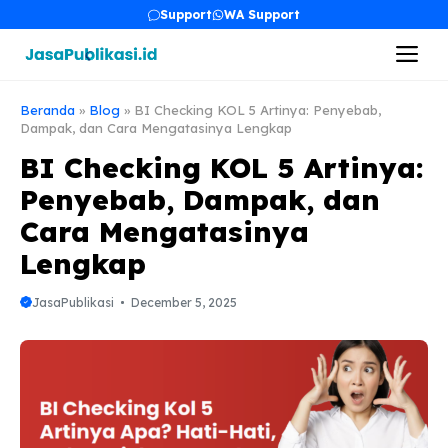
Skip
Support
WA Support
to
Me
content
Beranda
»
Blog
»
BI Checking KOL 5 Artinya: Penyebab,
Dampak, dan Cara Mengatasinya Lengkap
BI Checking KOL 5 Artinya:
Penyebab, Dampak, dan
Cara Mengatasinya
Lengkap
JasaPublikasi
December 5, 2025