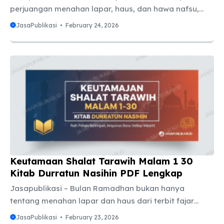
perjuangan menahan lapar, haus, dan hawa nafsu,
momen yang paling dinantikan oleh seluruh umat
JasaPublikasi
February 24, 2026
Muslim di dunia adalah 1 Syawal atau Hari Raya Idul
Fitri. Tak jarang, jauh-jauh hari kita sudah mulai
bertanya-tanya: hari raya Idul Fitri 2026 jatuh pada
tanggal berapa? Pertanyaan ini bukan sekadar rasa
penasaran biasa. Mengetahui estimasi tanggal
Lebaran sangat penting untuk merencanakan banyak
hal, mulai dari memesan tiket mudik, mengatur jadwal
cuti kantor, hingga mempersiapkan anggaran untuk
konsumsi ...
Keutamaan Shalat Tarawih Malam 1 30
Kitab Durratun Nasihin PDF Lengkap
Jasapublikasi – Bulan Ramadhan bukan hanya
tentang menahan lapar dan haus dari terbit fajar
hingga terbenam matahari. Ramadhan adalah sebuah
JasaPublikasi
February 23, 2026