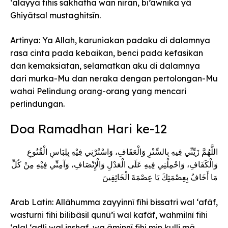
‘alayya fihis sakhatha wan nîrân, bi’awnika yâ
Ghiyâtsal mustaghitsîn.
Artinya: Ya Allah, karuniakan padaku di dalamnya
rasa cinta pada kebaikan, benci pada kefasikan
dan kemaksiatan, selamatkan aku di dalamnya
dari murka-Mu dan neraka dengan pertolongan-Mu
wahai Pelindung orang-orang yang mencari
perlindungan.
Doa Ramadhan Hari ke-12
اللَّهُمَّ زَيِّنِّي فِيهِ بِالسِّتْرِ وَالْعَفَافِ، وَاسْتُرْنِي فِيْهِ بِلِبَاسِ الْقُنُوعِ
وَالْكَفَافِ، وَاحْمِلْنِي فِيهِ عَلَى الْعَدْلِ وَالْإِنْصَافِ، وَآمِنِّي فِيْهِ مِنْ كُلِّ
مَا أَخَافُ بِعِصْمَتِكَ يَا عِصْمَةَ الْخَائِفِينَ
Arab Latin: Allâhumma zayyinnî fîhi bissatri wal ‘afâf,
wasturni fihi bilibâsil qunû’i wal kafâf, wahmilnî fihi
‘alal ‘adli wal inshaf, wa âminnî fihi min kulli mâ