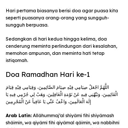
Hari pertama biasanya berisi doa agar puasa kita
seperti puasanya orang-orang yang sungguh-
sungguh berpuasa.
Sedangkan di hari kedua hingga kelima, doa
cenderung meminta perlindungan dari kesalahan,
memohon ampunan, dan meminta hati tetap
istiqomah.
Doa Ramadhan Hari ke-1
اللَّهُمَّ اجْعَلْ صِيَامِي فِيْهِ صِيَامَ الصَّائِمِينَ، وَقِيَامِي فِيْهِ قِيَامَ
الْقَائِمِينَ، وَنَبِّهْنِي فِيهِ عَنْ نَوْمَةِ الْغَافِلِينَ، وَهَبْ لِي جُرْمِي فِيهِ يَا
إِلَهَ الْعَالَمِينَ، وَاعْفُ عَنِّي يَا عَافِياً عَنْ الْمُجْرِمِينَ
Arab Latin:
Allâhummaj’al shiyâmî fihi shiyâmash
shâimîn, wa qiyâmî fihi qiyâmal qâimîn, wa nabbihnî