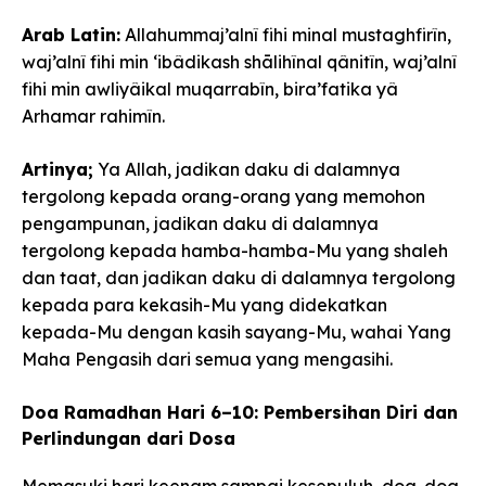
Arab Latin:
Allahummaj’alnî fihi minal mustaghfirîn,
waj’alnî fihi min ‘ibâdikash shālihînal qânitîn, waj’alnî
fihi min awliyâikal muqarrabîn, bira’fatika yâ
Arhamar rahimîn.
Artinya;
Ya Allah, jadikan daku di dalamnya
tergolong kepada orang-orang yang memohon
pengampunan, jadikan daku di dalamnya
tergolong kepada hamba-hamba-Mu yang shaleh
dan taat, dan jadikan daku di dalamnya tergolong
kepada para kekasih-Mu yang didekatkan
kepada-Mu dengan kasih sayang-Mu, wahai Yang
Maha Pengasih dari semua yang mengasihi.
Doa Ramadhan Hari 6–10: Pembersihan Diri dan
Perlindungan dari Dosa
Memasuki hari keenam sampai kesepuluh, doa-doa